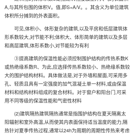
A,与其所包围的体积V。值,即S=A/V。。其含义为单位建筑
体积所分摊到的外表面积。
可见,体积小、体形复杂的建筑,以及平房和低层建筑体
形系数较大,对节能不利;体积大、体形简单的建筑以及多层
和高层建筑,体形系数小,对节能较为有利
③提高建筑的保温性能必须控制围护结构的传热系数K
或热绝缘系数R、为此,应选择传热系数较小、热绝缘系数较
大的围护结构材料。具体做法是,对于外墙和屋面,可采用多
孔、轻质且具有一定强度的加气混凝土单一材料,或由保温
材料和结构材料组成的复合材料。对于窗户和阳台门,可采
用不同等级的保温性能和气密性材料
(2)建筑隔热建筑隔热通常是指围护结构在夏天隔离太
阳辐射和室外高温,从而使其内表面保持适当温度的能力,隔
热针对夏季传热过程,通常以24h为周期的周期性传热来考虑