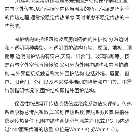
(1)建筑保温建筑保温通常是指围护结构在冬季阻止室
内向室外传热,从而保持室内适当温度的能力,保温是指冬季
的传热过程,通常按稳定传热考虑,同时考虑不稳定传热的一
些影响。
围护结构是指建筑物及其房间各面的围护物,分为透明
和不透明两种类型。不透明围护结构有墙、屋面、地板、顶
棚等;透明围护结构有窗户,天窗、阳台门、玻璃隔断等。按
是否与室外空气直接接触,又可分为外围护结构和内围护结
构,与外界直接接触者称为外围护结构,包括外墙、屋面、窗
户、阳台门、外门以及不采暖楼梯间的隔墙和户门等。不需
特别指明情况下,围护结构即指外围护结构。
保温性能通常用传热系数值或绝缘系数值来评价。传热
系数原称总传热系数,现通称传热系数,传热系数K值,是指在
稳定传热条件下,围护结构两侧空气温差为1K或1℃,1s内通
过1m2面积传递的热量,单位是W/(m2·K)或W/(m2:℃)。