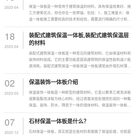
保温一体板是一种常用于建筑保温的材料，具有保温效果好、施
2023-04
工方便等优点，但也存在一些弊端，包括：1、施工难度大：保
温一体板施工需要较高的技术和经验，需要进行精确的尺寸和角
度的测量、切割和拼接，要求施工人员有较高的专业技能。2、
造价较高：保温一...
18
装配式建筑保温一体板,装配式建筑保温层
的材料
2023-04
装配式建筑保温一体板是一种常见的建筑材料，它由保温材料和
装饰材料组成。它的主要功能是提高建筑物的保温性能和减少能
源消耗。装配式建筑保温一体板保温一体板通常由外墙石材薄陶
瓷、保温材料和内饰材料组成。外墙砖是一种装饰性材料，可用
于外观设计和保护...
02
保温装饰一体板介绍
保温装饰一体板是一种新型的建筑材料，它是以聚苯乙烯泡沫板
2023-03
或聚氨酯泡沫板为核心材料，经过表面涂层处理而形成的一种集
保温、装饰、防水、隔音于一体的墙体材料。保温装饰一体板具
有以下几个特点：首先，保温性能优良。保温装饰一体板的核心
材料采用聚苯乙烯...
07
石材保温一体板是什么？
石材保温一体板，其实就是在板材的表面做了保温处理，也就是
2022-12