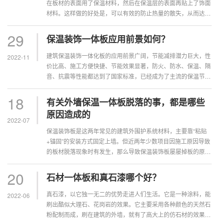
在板材的表面用了保温材料，然后在保温层的表面再贴上了饰面
材料。这样做的好处是，可以有效的防止热量的散失，从而达到
保温的效果。石材保温一体板是一种新型的保温材料，具有优良
的保温隔热性能，...
29
保温装饰一体板应用前景如何？
建筑保温装饰一体化板的应用前景广阔，节能减排潜力巨大，性
2022-11
价比高、施工方便快捷、节能效果显著，防火、防水、保温、隔
音、抗震等性能都达到了国家标准，已经成为了主流的保温节能
装饰材料，在未来建筑节能市场将大有可为，前景非常广阔，是
节能保温的最佳选...
18
有关外墙保温一体板脱落的事，都是哪些
原因造成的
2022-07
保温装饰板是这两年常见的建筑外围护系统材料，主要靠“粘贴
+锚固”的安装方式固定上墙。但近两年少数项目因施工原因导致
的板材脱落现象时有发生，那么导致保温装饰板屡屡掉板的原因
是什么呢？我们一起来分析下：施工工艺出现问题1、基层表面
平整度不符合外...
20
石材一体板和真石漆哪个好？
真石漆，以它独一无二的优势走进人们生活。它是一种涂料，能
2022-06
刷出酷似大理石、花岗岩的效果。它主要采用各种颜色的天然石
粉配制而成，刷在建筑的外墙，就有了高大上的仿石材的效果。