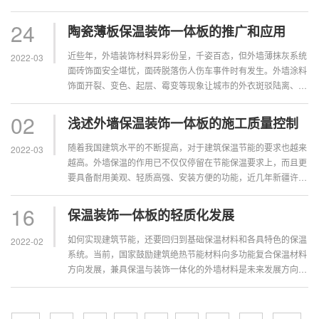
在现在的建设建筑工程施工中，石材一体板和真石漆都是不错
的，只要是...
24
陶瓷薄板保温装饰一体板的推广和应用
近些年，外墙装饰材料异彩份呈，千姿百态，但外墙薄抹灰系统
2022-03
面砖饰面安全堪忧，面砖脱落伤人伤车事件时有发生。外墙涂料
饰面开裂、变色、起层、霉变等现象让城市的外衣斑驳陆离、残
缺破旧、不堪入目。而石材、玻璃幕墙等建材虽有档次，但自身
厚重，墙体荷载大...
02
浅述外墙保温装饰一体板的施工质量控制
随着我国建筑水平的不断提高，对于建筑保温节能的要求也越来
2022-03
越高。外墙保温的作用已不仅仅停留在节能保温要求上，而且更
要具备耐用美观、轻质高强、安装方便的功能，近几年新疆许多
地区的高层建筑都已采用了一种外墙保温装饰一体板进行外饰面
装修。笔者以在新...
16
保温装饰一体板的轻质化发展
如何实现建筑节能，还要回归到基础保温材料和各具特色的保温
2022-02
系统。当前，国家鼓励建筑绝热节能材料向多功能复合保温材料
方向发展，兼具保温与装饰一体化的外墙材料是未来发展方向之
一，近年来，有超过14个省市出台政策推广使用一体板，有着巨
大的发展空间。...