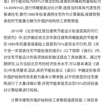
准》的节能目标为65%计算出的标准建筑供暖耗热量指标为
14.65W/m2),进行供暖能耗对比计算;选择当时具有代表性的
普通住宅,替代1980年标准通用住宅作为计算基础,按建筑物
承担的节能量分解为外围护结构热工参数限值
2010年《北京地区居住建筑节能设计标准提高的可行
性研究》中,初步确定将北京市居住建筑供暖能耗的节能率
在1980年的基准值基础上提高到75%是完全可行的,而《关
于进一步提高住宅节能标准的请示》(以下简称《请示》)中,
对住宅节能设计的各项指标和做法提出了具体要求。通过专
题研究,认为当前北京市的经济技术水平,可以基本满足《请
示)中各项要求,因此,新的节能标准以《请示》中确定的各项
外围护结构传热系数为基本计算参数,对不同类型的住宅建
筑进行了大量详细计算,并用节能率是否达到75%的目标值
对计算结果进行校核。
计算中建筑外围护结构热工参数取值原则是:①体形系