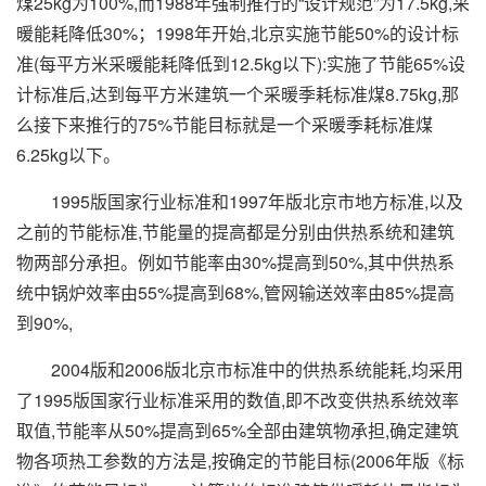
煤25kg为100%,而1988年强制推行的“设计规范”为17.5kg,采
暖能耗降低30%；1998年开始,北京实施节能50%的设计标
准(每平方米采暖能耗降低到12.5kg以下):实施了节能65%设
计标准后,达到每平方米建筑一个采暖季耗标准煤8.75kg,那
么接下来推行的75%节能目标就是一个采暖季耗标准煤
6.25kg以下。
1995版国家行业标准和1997年版北京市地方标准,以及
之前的节能标准,节能量的提高都是分别由供热系统和建筑
物两部分承担。例如节能率由30%提高到50%,其中供热系
统中锅炉效率由55%提高到68%,管网输送效率由85%提高
到90%,
2004版和2006版北京市标准中的供热系统能耗,均采用
了1995版国家行业标准采用的数值,即不改变供热系统效率
取值,节能率从50%提高到65%全部由建筑物承担,确定建筑
物各项热工参数的方法是,按确定的节能目标(2006年版《标