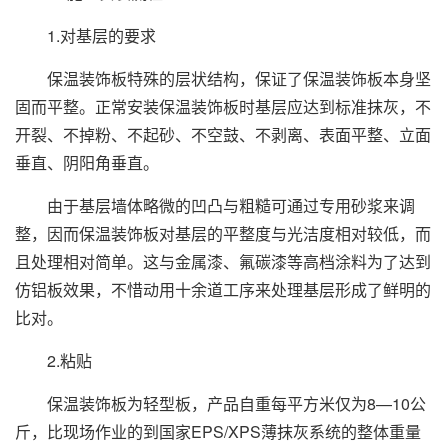
1.对基层的要求
保温装饰板特殊的层状结构，保证了保温装饰板本身坚
固而平整。正常安装保温装饰板时基层应达到标准抹灰，不
开裂、不掉粉、不起砂、不空鼓、不剥离、表面平整、立面
垂直、阴阳角垂直。
由于基层墙体略微的凹凸与粗糙可通过专用砂浆来调
整，因而保温装饰板对基层的平整度与光洁度相对较低，而
且处理相对简单。这与金属漆、氟碳漆等高档涂料为了达到
仿铝板效果，不惜动用十余道工序来处理基层形成了鲜明的
比对。
2.粘贴
保温装饰板为轻型板，产品自重每平方米仅为8—10公
斤，比现场作业的到国家EPS/XPS薄抹灰系统的整体重量