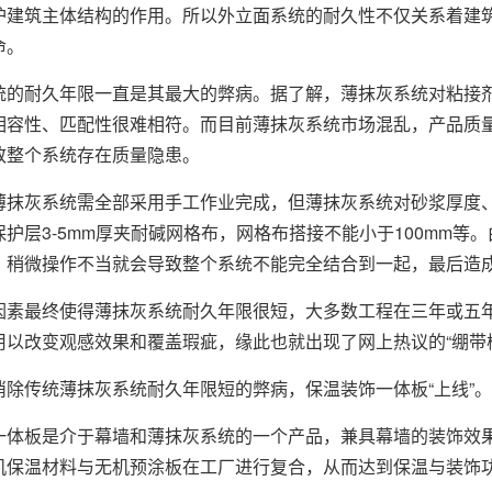
护建筑主体结构的作用。所以外立面系统的耐久性不仅关系着建
命。
统的耐久年限一直是其最大的弊病。据了解，薄抹灰系统对粘接
相容性、匹配性很难相符。而目前薄抹灰系统市场混乱，产品质
致整个系统存在质量隐患。
薄抹灰系统需全部采用手工作业完成，但薄抹灰系统对砂浆厚度
，保护层3-5mm厚夹耐碱网格布，网格布搭接不能小于100mm
。稍微操作不当就会导致整个系统不能完全结合到一起，最后造
因素最终使得薄抹灰系统耐久年限很短，大多数工程在三年或五
以改变观感效果和覆盖瑕疵，缘此也就出现了网上热议的“绷带楼
消除传统薄抹灰系统耐久年限短的弊病，保温装饰一体板“上线”。
一体板是介于幕墙和薄抹灰系统的一个产品，兼具幕墙的装饰效
机保温材料与无机预涂板在工厂进行复合，从而达到保温与装饰